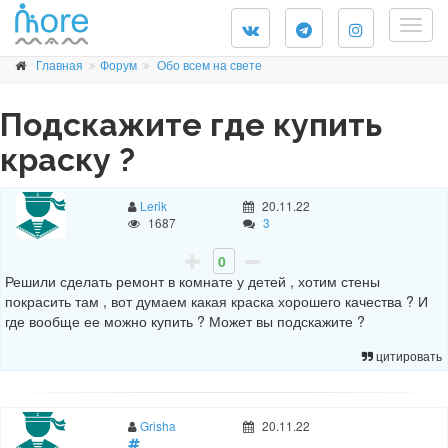
Togg
navig
Главная
Форум
Обо всем на свете
Подскажите где купить
краску ?
Lerik
20.11.22
1687
3
0
Решили сделать ремонт в комнате у детей , хотим стены
покрасить там , вот думаем какая краска хорошего качества ? И
где вообще ее можно купить ? Может вы подскажите ?
цитировать
Grisha
20.11.22