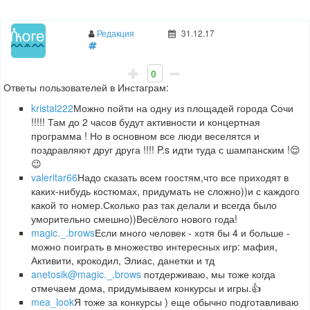
Редакция
31.12.17
0
Ответы пользователей в Инстаграм:
kristal222
Можно пойти на одну из площадей города Сочи
!!!!! Там до 2 часов будут активности и концертная
программа ! Но в основном все люди веселятся и
поздравляют друг друга !!!! P.s идти туда с шампанским !😌
😉
valeritar66
Надо сказать всем гоостям,что все приходят в
каких-нибудь костюмах, придумать не сложно))и с каждого
какой то номер.Сколько раз так делали и всегда было
уморительно смешно))Весёлого нового года!
magic._.brows
Если много человек - хотя бы 4 и больше -
можно поиграть в множество интересных игр: мафия,
Активити, крокодил, Элиас, данетки и тд
anetosik
@magic._.brows
потдерживаю, мы тоже когда
отмечаем дома, придумываем конкурсы и игры.👍
mea_look
Я тоже за конкурсы ) еще обычно подготавливаю