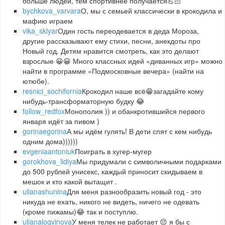
больше людей, тем спортивнее получается💪🏻
bychkova_varvara
О, мы с семьей классически в крокодила и
мафию играем
vika_sklyar
Один гость переодевается в деда Мороза,
другие рассказывают ему стихи, песни, анекдоты про
Новый год. Детям нравится смотреть, как это делают
взрослые 😀😀 Много классных идей «диванных игр» можно
найти в программе «Подмосковные вечера» (найти на
ютюбе).
resnici_sochifornia
Крокодил наше всё😁загадайте кому
нибудь-трансформаторную будку 😂
follow_redfox
Монополия )) и обанкротившийся первого
января идёт за пивом )
gorinaegorina
А мы идём гулять! В дети спят с кем нибудь
одним дома))))))
evgeniaantoniuk
Поиграть в хугер-мугер
gorokhova_lidiya
Мы придумали с символичными подарками
до 500 рублей унисекс, каждый приносит скидываем в
мешок и кто какой вытащит .
ulianashunina
Для меня разнообразить новый год - это
никуда не ехать, никого не видеть, ничего не одевать
(кроме пижамы)😂 так и поступлю.
ulianalogvinova
У меня телек не работает 😔 я бы с