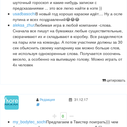
шуточный гороскоп и какие-нибудь записки с
предсказаниями ... это все легко найти в нэте ))
usadbasochi
В новый год хорошо караоки идёт.... Ну а осле
путина и всех поздравлений😂😂😂
aleksa_zhur
Любимая игра в любой компании -слова.
Сначала все пишут на бумажках любые существительные,
сворачивают их и складывают в коробку. Все разделяются
на пары или на команды. А потом участники должны за 30
сек обьяснить своему напарнику как можно больше слов,
не используя однокоренные слова. Получается оооочень
весело, а особенно на выпившую голову. Можно играть от
4х человек
цитировать
Редакция
31.12.17
0
my_bodytec_sochi
Предлагаем в Твистер поиграть))) чем