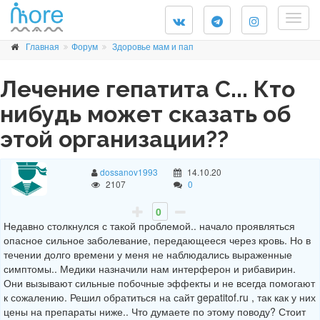
Togg
navig
Главная
Форум
Здоровье мам и пап
Лечение гепатита С... Кто
нибудь может сказать об
этой организации??
dossanov1993
14.10.20
2107
0
0
Недавно столкнулся с такой проблемой.. начало проявляться
опасное сильное заболевание, передающееся через кровь. Но в
течении долго времени у меня не наблюдались выраженные
симптомы.. Медики назначили нам интерферон и рибавирин.
Они вызывают сильные побочные эффекты и не всегда помогают
к сожалению. Решил обратиться на сайт gepatitof.ru , так как у них
цены на препараты ниже.. Что думаете по этому поводу? Стоит