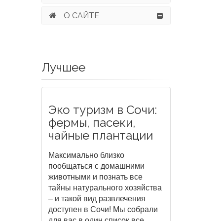
О САЙТЕ
Лучшее
Эко туризм в Сочи:
фермы, пасеки,
чайные плантации
Максимально близко
пообщаться с домашними
животными и познать все
тайны натурального хозяйства
– и такой вид развлечения
доступен в Сочи! Мы собрали
для вас в один список все