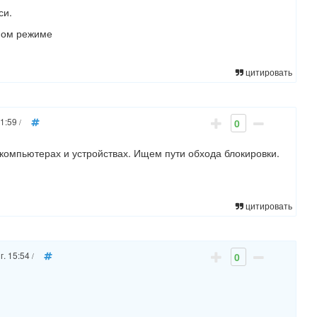
си.
чном режиме
цитировать
11:59
0
/
 компьютерах и устройствах. Ищем пути обхода блокировки.
цитировать
г. 15:54
0
/