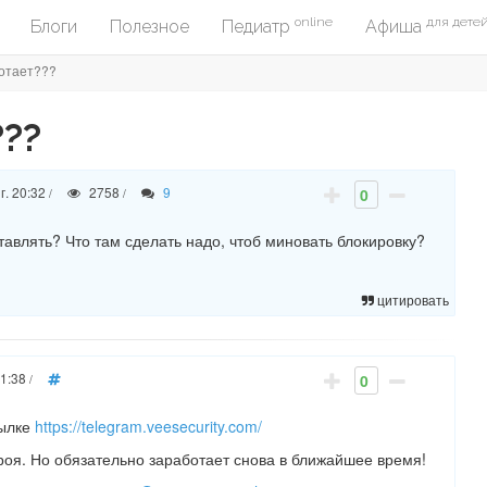
online
для дете
Блоги
Полезное
Педиатр
Афиша
отает???
??
г. 20:32
2758
9
0
/
/
ставлять? Что там сделать надо, чтоб миновать блокировку?
цитировать
21:38
0
/
ылке
https://telegram.veesecurity.com/
роя. Но обязательно заработает снова в ближайшее время!