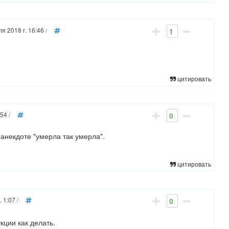
я 2018 г. 16:46
1
/
цитировать
:54
0
/
 анекдоте "умерла так умерла".
цитировать
. 1:07
0
/
кции как делать.