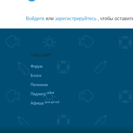
Войдите
или
зарегистрируйтесь
, чтобы оставит
Наш сайт
Форум
Блоги
Полезное
online
Педиатр
для детей
Афиша