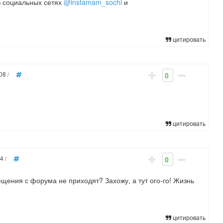
в социальных сетях
@instamam_sochi
и
цитировать
:08
0
/
цитировать
04
0
/
ещения с форума не приходят? Захожу, а тут ого-го! Жизнь
цитировать