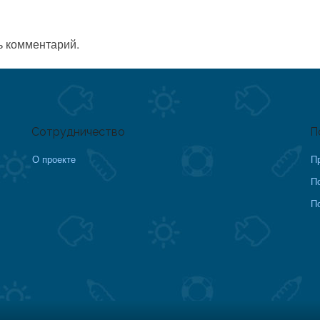
ь комментарий.
Сотрудничество
П
О проекте
П
П
П