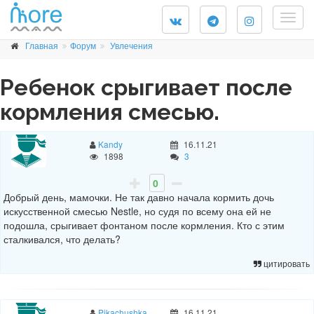
Togg
navig
Главная
Форум
Увлечения
Ребенок срыгивает после
кормления смесью.
Kandy
16.11.21
1898
3
0
Добрый день, мамочки. Не так давно начала кормить дочь
искусственной смесью Nestle, но судя по всему она ей не
подошла, срыгивает фонтаном после кормления. Кто с этим
сталкивался, что делать?
цитировать
Pikachushka
16.11.21