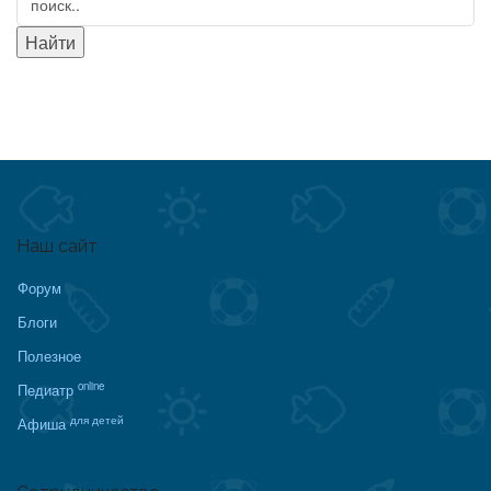
Наш сайт
Форум
Блоги
Полезное
online
Педиатр
для детей
Афиша