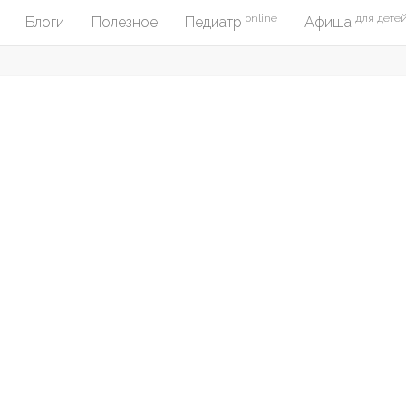
online
для дете
Блоги
Полезное
Педиатр
Афиша