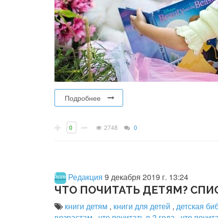
Подробнее
0
2748
0
Редакция
9 декабря 2019 г. 13:24
ЧТО ПОЧИТАТЬ ДЕТЯМ? СПИ
книги детям
,
книги для детей
,
детская би
возрастам
,
что почитать в 2 года
,
что почита