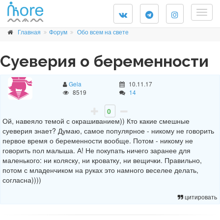
Togg
navig
Главная
Форум
Обо всем на свете
Суеверия о беременности
Gela
10.11.17
8519
14
0
Ой, навеяло темой с окрашиванием)) Кто какие смешные
суеверия знает? Думаю, самое популярное - никому не говорить
первое время о беременности вообще. Потом - никому не
говорить пол малыша. А! Не покупать ничего заранее для
маленького: ни коляску, ни кроватку, ни вещички. Правильно,
потом с младенчиком на руках это намного веселее делать,
согласна))))
цитировать