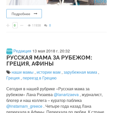
Подробнее
0
11938
0
Редакция
13 мая 2018 г. 20:32
РУССКАЯ МАМА ЗА РУБЕЖОМ:
ГРЕЦИЯ, АФИНЫ
наши мамы
,
истории мам
,
зарубежная мама
,
Греция
,
переезд в Грецию
Сегодня в нашей рубрике «Русская мама за
рубежом» Лана Ризаева
@lanarizaeva
, журналист,
блогер и наш коллега – куратор паблика
@instamam_greece
. Четыре года назад Лана
переехала в Афины. Переехала по любви. К стране