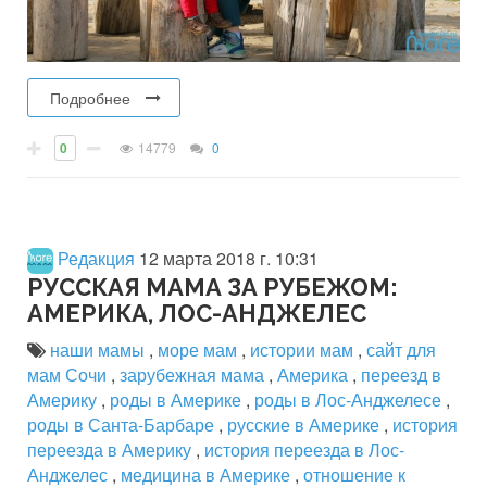
Подробнее
0
14779
0
Редакция
12 марта 2018 г. 10:31
РУССКАЯ МАМА ЗА РУБЕЖОМ:
АМЕРИКА, ЛОС-АНДЖЕЛЕС
наши мамы
,
море мам
,
истории мам
,
сайт для
мам Сочи
,
зарубежная мама
,
Америка
,
переезд в
Америку
,
роды в Америке
,
роды в Лос-Анджелесе
,
роды в Санта-Барбаре
,
русские в Америке
,
история
переезда в Америку
,
история переезда в Лос-
Анджелес
,
медицина в Америке
,
отношение к