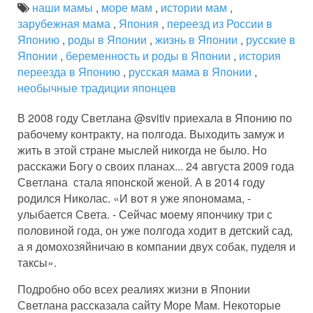
наши мамы
,
море мам
,
истории мам
,
зарубежная мама
,
Япония
,
переезд из России в
Японию
,
роды в Японии
,
жизнь в Японии
,
русские в
Японии
,
беременность и роды в Японии
,
история
переезда в Японию
,
русская мама в Японии
,
необычные традиции японцев
В 2008 году Светлана @svitiv приехала в Японию по
рабочему контракту, на полгода. Выходить замуж и
жить в этой стране мыслей никогда не было. Но
расскажи Богу о своих планах... 24 августа 2009 года
Светлана стала японской женой. А в 2014 году
родился Николас. «И вот я уже япономама, -
улыбается Света. - Сейчас моему япончику три с
половиной года, он уже полгода ходит в детский сад,
а я домохозяйничаю в компании двух собак, пуделя и
таксы».
Подробно обо всех реалиях жизни в Японии
Светлана рассказала сайту Море Мам. Некоторые