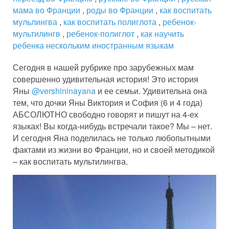
мама во Франции
,
роды во Франции
,
как воспитать
мульлингва
,
как воспитать полиглота
,
ребенок-
мультилингв
,
ребенок-полиглот
,
как научить
ребенка нескольким иностранным языкам
Сегодня в нашей рубрике про зарубежных мам
совершенно удивительная история! Это история
Яны
@vershininayana
и ее семьи. Удивительна она
тем, что дочки Яны Виктория и София (6 и 4 года)
АБСОЛЮТНО свободно говорят и пишут на 4-ех
языках! Вы когда-нибудь встречали такое? Мы – нет.
И сегодня Яна поделилась не только любопытными
фактами из жизни во Франции, но и своей методикой
– как воспитать мультилингва.