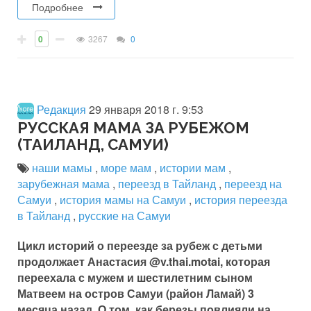
Подробнее
0
3267
0
Редакция
29 января 2018 г. 9:53
РУССКАЯ МАМА ЗА РУБЕЖОМ
(ТАИЛАНД, САМУИ)
наши мамы
,
море мам
,
истории мам
,
зарубежная мама
,
переезд в Тайланд
,
переезд на
Самуи
,
история мамы на Самуи
,
история переезда
в Тайланд
,
русские на Самуи
Цикл историй о переезде за рубеж с детьми
продолжает Анастасия
@v.thai.motai, которая
переехала с мужем и шестилетним сыном
Матвеем на остров Самуи (район Ламай) 3
месяца назад. О том, как березы повлияли на