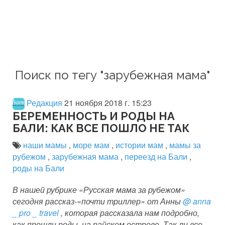
Поиск по тегу "зарубежная мама"
Редакция
21 ноября 2018 г. 15:23
БЕРЕМЕННОСТЬ И РОДЫ НА
БАЛИ: КАК ВСЕ ПОШЛО НЕ ТАК
наши мамы
,
море мам
,
истории мам
,
мамы за
рубежом
,
зарубежная мама
,
переезд на Бали
,
роды на Бали
В нашей рубрике «Русская мама за рубежом»
сегодня рассказ-«почти триллер» от Анны
@
anna
_
pro
_
travel
, которая рассказала нам подробно,
как прошли роды на райском острове. Так ли все