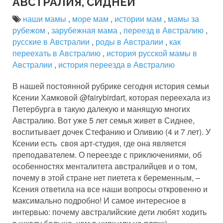
АВСТРАЛИЯ, СИДНЕЙ
наши мамы
,
море мам
,
истории мам
,
мамы за
рубежом
,
зарубежная мама
,
переезд в Австралию
,
русские в Австралии
,
роды в Австралии
,
как
переехать в Австралию
,
история русской мамы в
Австралии
,
история переезда в Австралию
В нашей постоянной рубрике сегодня история семьи
Ксении Хамковой @fairybirdart, которая переехала из
Петербурга в такую далекую и манящую многих
Австралию. Вот уже 5 лет семья живет в Сиднее,
воспитывает дочек Стефанию и Оливию (4 и 7 лет). У
Ксении есть своя арт-студия, где она является
преподавателем. О переезде с приключениями, об
особенностях менталитета австралийцев и о том,
почему в этой стране нет пиетета к беременным, –
Ксения ответила на все наши вопросы откровенно и
максимально подробно! И самое интересное в
интервью: почему австралийские дети любят ходить