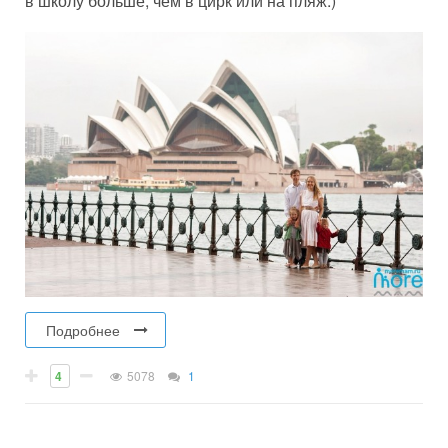
в школу больше, чем в цирк или на пляж:)
Подробнее
4
5078
1