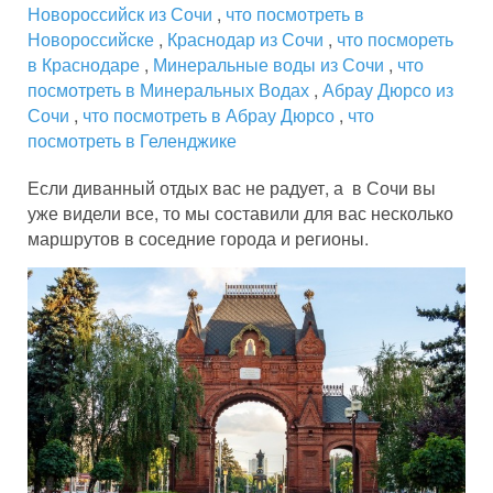
Новороссийск из Сочи
,
что посмотреть в
Новороссийске
,
Краснодар из Сочи
,
что посмореть
в Краснодаре
,
Минеральные воды из Сочи
,
что
посмотреть в Минеральных Водах
,
Абрау Дюрсо из
Сочи
,
что посмотреть в Абрау Дюрсо
,
что
посмотреть в Геленджике
Если диванный отдых вас не радует, а в Сочи вы
уже видели все, то мы составили для вас несколько
маршрутов в соседние города и регионы.